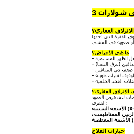
فى شولارات
3
الانزلاق الفقاري؟
ما هي الأعراض؟
سفل الظهر المستمرة
لساقين (عرق النسا)
أو ضعف في الساقين
وقوف لفترات طويلة
ضلات الفخذ الخلفية
الانزلاق الفقاري؟
ات لتشخيص العمود
الفقري:
ة (X-ray)
لرنين
CT)
الأشعة
خيارات العلاج