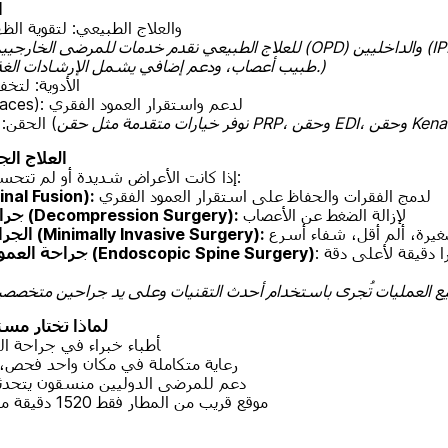
ا
- والعلاج الطبيعي: لتقوية ا
طبيب أعصاب، ودعم إضافي يشمل الإرشادات الغذائية وخدمات الغسيل.)
- الأدوية: لتخ
- الدعامات (Back Braces): لدعم واستقرار العمود الفقري
قن PRP، وحقن EDI، وحقن Kenacort
- الحقن: لتقليل ألم الأعصاب (
العلاج ال
إذا كانت الأعراض شديدة أو لم تتحسن، قد يُنصح بالجراحة:
لدمج الفقرات والحفاظ على استقرار العمود الفقري
- تثبيت الفقرات (l Fusion
لإزالة الضغط عن الأعصاب
- جراحة تخفيف الضغط (Decompression Surgery):
رة، ألم أقل، شفاء أسرع
- الجراحة طفيفة التوغل (Minimally Invasive Surgery):
: باستخدام كاميرا دقيقة لأعلى دقة
- جراحة العمود الفقري بالمنظار (Endoscopic Spine Surgery)
لماذا تختار مس
‍️ ‍️أطباء خبراء في جراحة 
رعاية متكاملة في مكان واحد فحص، 
دعم للمرضى الدوليين منسقون يتحدثون 
️ موقع قريب من المطار فقط 1520 دقيقة من مطار سوفارنابومي