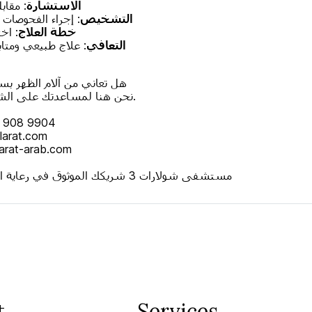
الاستشارة
: مقاب
التشخيص
: إجراء الفحوصات و
خطة العلاج
: اخ
التعافي
: علاج طبيعي ومتاب
هل تعاني من آلام الظهر بسب
نحن هنا لمساعدتك على الشعور بالراحة من جديد.
0 908 9904
larat.com
arat-arab.com
مستشفى شولارات 3 شريكك الموثوق في رعاية الدماغ والعمود الفقري
t
Services