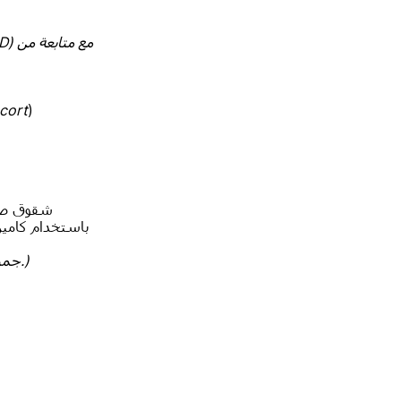
)
نوفر خيارات متقدمة مثل ح
شقوق صغي
(جميع العمليات تُجرى باستخدام أحدث التقنيات وعلى يد جراحين متخصصين في العمود الفقري.)