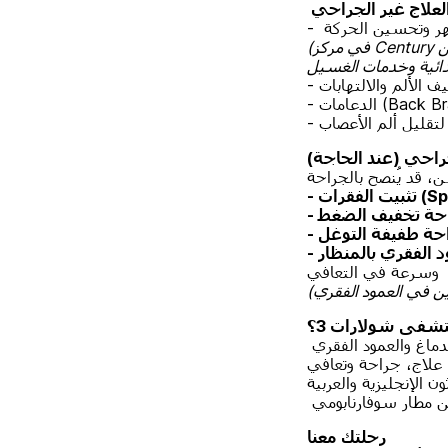
لعلاج غير الجراحي
لظهر وتحسين الحركة
(في مركز Century للعلاج الطبيعي نقدم خدمات للمرضى الخارجيين (OPD) والداخليين (IPD) مع متابعة من
فيف الألم والالتهابات
جراحي (عند الحاجة)
Spina):
وسرعة في التعافي
تشفى شولارات 3؟
الدماغ والعمود الفقري
علاج، جراحة وتعافي
الإنجليزية والعربية
رحلتك معنا