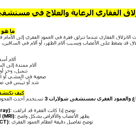
زلاق الفقاري الرعاية والعلاج في مستش
ما هو 
- آلام أ
- آلام ممتدة إلى ا
- تنميل، وخز 
- صعوبة في المشي أو ال
- شد أو تيبّس في ع
كيف نكتشف 
غ والعمود الفقري بمستشفى شولارات 3
نستخدم أحدث الفحوص
: توضح إذا كانت الفقرة قد انزلقت
الأشعة السيني
: يظهر الأعصاب والأقراص بشكل واضح
المغناطيسي (MRI)
ا
: توضح تفاصيل دقيقة لعظام العمود الفقري
المقطعية (