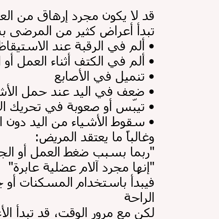
قد لا يكون مجرد إرهاق من الع
...تبدأ أعراض كثير من المرضى
•
ألم في الرقبة عند الاستيقاظ من النوم
•
ألم في الكتف أثناء العمل أو الأنشطة اليومية
•
تنميل في الأصابع
•
ضعف في اليد عند حمل الأشياء
•
تيبّس أو صعوبة في تحريك الأصابع
•
سقوط الأشياء من اليد دون الانتباه لذلك
:وغالباً ما يعتقد المريض
"ربما بسبب ضغط العمل أو الجلوس لفترات طويلة"
"إنها مجرد آلام عضلية عابرة"
الراحة
...لكن مع مرور الوقت، قد تبدأ ال