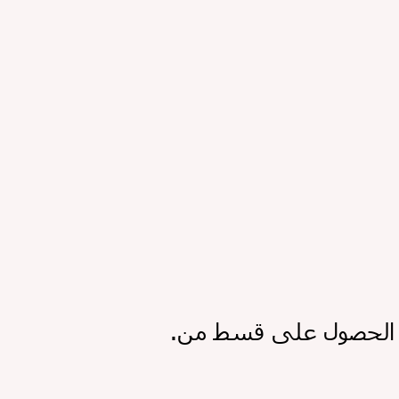
.فيبدأ باستخدام المسكنات أو جلسات التدليك أو الكمادات الدافئة، ويحاول الحصول على قسط من